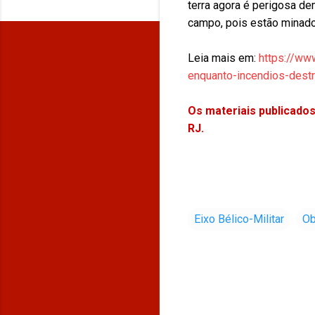
terra agora é perigosa de
campo, pois estão minado
Leia mais em:
https://www
enquanto-incendios-dest
Os materiais publicados
RJ.
Eixo Bélico-Militar
Ob
C
o
m