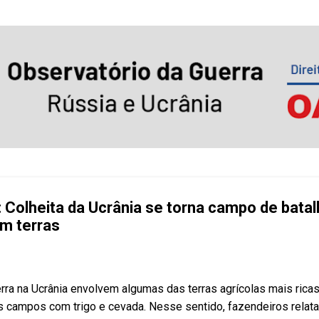
Pular para o conteúdo principal
r: Colheita da Ucrânia se torna campo de bata
m terras
erra na Ucrânia envolvem algumas das terras agrícolas mais ricas
 campos com trigo e cevada. Nesse sentido, fazendeiros rela