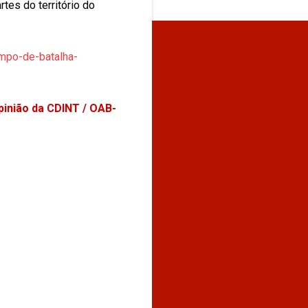
tes do território do
ampo-de-batalha-
pinião da CDINT / OAB-