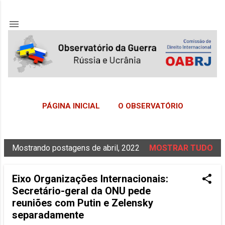
Pular para o conteúdo principal
PÁGINA INICIAL
O OBSERVATÓRIO
CDINT / OAB-RJ
MAIS…
CONTATO
Mostrando postagens de abril, 2022
MOSTRAR TUDO
P
o
Eixo Organizações Internacionais:
s
Secretário-geral da ONU pede
t
reuniões com Putin e Zelensky
a
separadamente