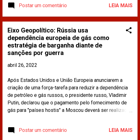
em-russia-e-belarus/ Os materiais publicados na
Postar um comentário
LEIA MAIS
imprensa e compartilhados neste site não refletem a
opinião da CDINT / OAB-RJ.
Eixo Geopolítico: Rússia usa
dependência europeia de gás como
estratégia de barganha diante de
sanções por guerra
abril 26, 2022
Após Estados Unidos e União Europeia anunciarem a
criação de uma força-tarefa para reduzir a dependência
de petróleo e gás russos, o presidente russo, Vladimir
Putin, declarou que o pagamento pelo fornecimento de
gás para "países hostis" a Moscou deverá ser realizado
em rublos, como reposta as sanções impostas ao pais e
como estratégia de proteger a economia russa das
Postar um comentário
LEIA MAIS
restrições ocidentais. Leia mais em: