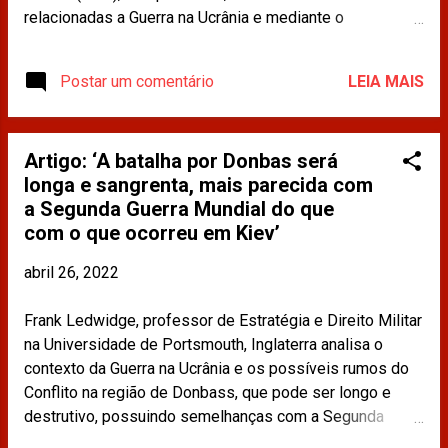
relacionadas a Guerra na Ucrânia e mediante o
comportamento de Vladimir Putin diante do conflito. Leia
mais em:
Postar um comentário
LEIA MAIS
https://www.brasildefato.com.br/2022/04/14/ex-
conselheiro-da-otan-analisa-guerra-na-ucrania-putin-nao-
e-louco Os materiais publicados na imprensa e
Artigo: ‘A batalha por Donbas será
compartilhados neste site não refletem a opinião da
longa e sangrenta, mais parecida com
CDINT / OAB-RJ.
a Segunda Guerra Mundial do que
com o que ocorreu em Kiev’
abril 26, 2022
Frank Ledwidge, professor de Estratégia e Direito Militar
na Universidade de Portsmouth, Inglaterra analisa o
contexto da Guerra na Ucrânia e os possíveis rumos do
Conflito na região de Donbass, que pode ser longo e
destrutivo, possuindo semelhanças com a Segunda
Guerra Mundial. Leia mais em: