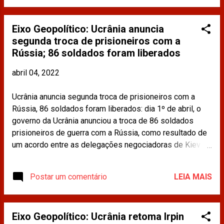
retira-algumas-tropas-na-regiao-norte-da-ucrania-dizem-
governadores/ Os materiais publicados na imprensa e
Eixo Geopolítico: Ucrânia anuncia
compartilhados neste site não refletem a opinião da
segunda troca de prisioneiros com a
CDINT / OAB-RJ.
Rússia; 86 soldados foram liberados
abril 04, 2022
Ucrânia anuncia segunda troca de prisioneiros com a
Rússia, 86 soldados foram liberados: dia 1º de abril, o
governo da Ucrânia anunciou a troca de 86 soldados
prisioneiros de guerra com a Rússia, como resultado de
um acordo entre as delegações negociadoras de Kiev e
Moscou. Leia mais em:
https://www.gazetadopovo.com.br/mundo/breves/ucrani
Postar um comentário
LEIA MAIS
a-anuncia-troca-de-86-prisioneiros-com-a-russia/ Os
materiais publicados na imprensa e compartilhados
neste site não refletem a opinião da CDINT / OAB-RJ.
Eixo Geopolítico: Ucrânia retoma Irpin