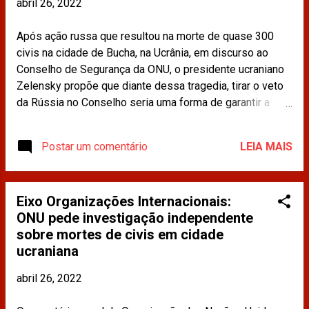
abril 26, 2022
Após ação russa que resultou na morte de quase 300
civis na cidade de Bucha, na Ucrânia, em discurso ao
Conselho de Segurança da ONU, o presidente ucraniano
Zelensky propõe que diante dessa tragedia, tirar o veto
da Rússia no Conselho seria uma forma de garantir a
segurança da população ucraniana. Leia mais:
https://www.cnnbrasil.com.br/internacional/zelensky-
Postar um comentário
LEIA MAIS
pede-a-onu-que-retire-o-poder-de-veto-da-russia-no-
conselho-de-seguranca/ Os materiais publicados na
imprensa e compartilhados neste site não refletem a
Eixo Organizações Internacionais:
opinião da CDINT / OAB-RJ.
ONU pede investigação independente
sobre mortes de civis em cidade
ucraniana
abril 26, 2022