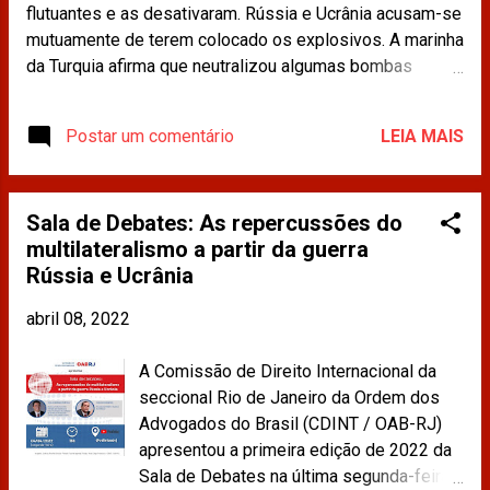
flutuantes e as desativaram. Rússia e Ucrânia acusam-se
mutuamente de terem colocado os explosivos. A marinha
da Turquia afirma que neutralizou algumas bombas
desde o último final de semana, o que ameaça a
navegação comercial. A Convenção de Haia impede que
Postar um comentário
LEIA MAIS
as minas sejam deixadas à deriva em águas
internacionais. Leia mais em:
https://g1.globo.com/mundo/ucrania-
Sala de Debates: As repercussões do
russia/noticia/2022/04/01/minas-navais-ameacam-
multilateralismo a partir da guerra
rotas-comerciais-do-mar-negro.ghtml Os materiais
Rússia e Ucrânia
publicados na imprensa e compartilhados neste site não
refletem a opinião da CDINT / OAB-RJ.
abril 08, 2022
A Comissão de Direito Internacional da
seccional Rio de Janeiro da Ordem dos
Advogados do Brasil (CDINT / OAB-RJ)
apresentou a primeira edição de 2022 da
Sala de Debates na última segunda-feira