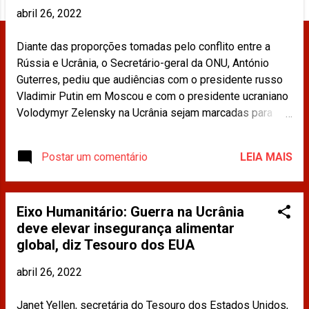
g
abril 26, 2022
e
n
Diante das proporções tomadas pelo conflito entre a
s
Rússia e Ucrânia, o Secretário-geral da ONU, António
Guterres, pediu que audiências com o presidente russo
Vladimir Putin em Moscou e com o presidente ucraniano
Volodymyr Zelensky na Ucrânia sejam marcadas para
debater sobre a urgência de estabelecer a paz. Leia
mais em:
Postar um comentário
LEIA MAIS
https://www.cnnbrasil.com.br/internacional/secretario-
geral-da-onu-pede-reunioes-com-putin-e-zelensky-
separadamente/ Os materiais publicados na imprensa e
Eixo Humanitário: Guerra na Ucrânia
compartilhados neste site não refletem a opinião da
deve elevar insegurança alimentar
CDINT / OAB-RJ.
global, diz Tesouro dos EUA
abril 26, 2022
Janet Yellen, secretária do Tesouro dos Estados Unidos,