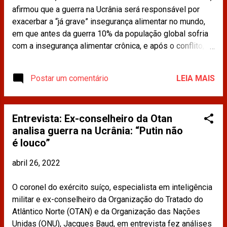
afirmou que a guerra na Ucrânia será responsável por
exacerbar a “já grave” insegurança alimentar no mundo,
em que antes da guerra 10% da população global sofria
com a insegurança alimentar crônica, e após o conflito,
com choques de preços e de oferta somando-se às
pressões inflacionárias globais, estimativas mostram
Postar um comentário
LEIA MAIS
que preços mais altos de alimentos podem levar ao
menos mais 10 milhões de pessoas à pobreza. Leia
mais em: https://www.cnnbrasil.com.br/business/guerra-
Entrevista: Ex-conselheiro da Otan
na-ucrania-deve-elevar-inseguranca-alimentar-global-
analisa guerra na Ucrânia: “Putin não
diz-tesouro-dos-eua/ Os materiais publicados na
é louco”
imprensa e compartilhados neste site não refletem a
opinião da CDINT / OAB-RJ.
abril 26, 2022
O coronel do exército suíço, especialista em inteligência
militar e ex-conselheiro da Organização do Tratado do
Atlântico Norte (OTAN) e da Organização das Nações
Unidas (ONU), Jacques Baud, em entrevista fez análises