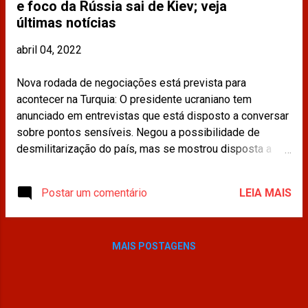
e foco da Rússia sai de Kiev; veja
últimas notícias
abril 04, 2022
Nova rodada de negociações está prevista para
acontecer na Turquia: O presidente ucraniano tem
anunciado em entrevistas que está disposto a conversar
sobre pontos sensíveis. Negou a possibilidade de
desmilitarização do país, mas se mostrou disposta a
aceitar a neutralidade em relação à OTAN, afirmando que
qualquer decisão relacionada à Organização teria de
Postar um comentário
LEIA MAIS
passar por referendo entre a população ucraniana. Leia
mais em: https://exame.com/mundo/ucrania-e-russia-
devem-adiar-reuniao-para-amanha-veja-ultimas-noticias/
MAIS POSTAGENS
Os materiais publicados na imprensa e compartilhados
neste site não refletem a opinião da CDINT / OAB-RJ.