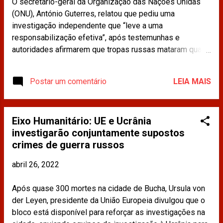
O secretário-geral da Organização das Nações Unidas
(ONU), António Guterres, relatou que pediu uma
investigação independente que “leve a uma
responsabilização efetiva”, após testemunhas e
autoridades afirmarem que tropas russas mataram quase
300 civis ao baterem em retirada da cidade de Bucha,
próxima a Kiev. Leia mais em:
Postar um comentário
LEIA MAIS
https://www.cnnbrasil.com.br/internacional/onu-pede-
investigacao-independente-sobre-mortes-de-civis-em-
cidade-ucraniana/ Os materiais publicados na imprensa
Eixo Humanitário: UE e Ucrânia
e compartilhados neste site não refletem a opinião da
investigarão conjuntamente supostos
CDINT / OAB-RJ.
crimes de guerra russos
abril 26, 2022
Após quase 300 mortes na cidade de Bucha, Ursula von
der Leyen, presidente da União Europeia divulgou que o
bloco está disponível para reforçar as investigações na