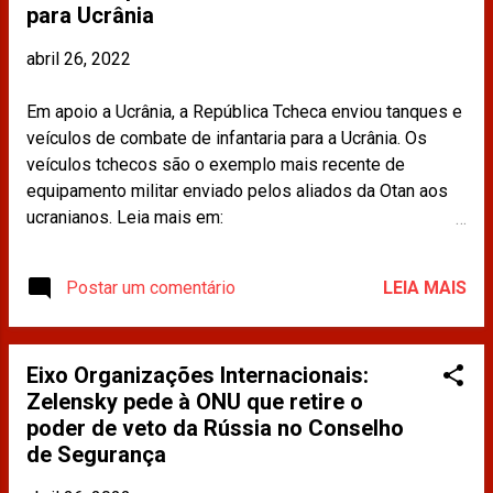
para Ucrânia
abril 26, 2022
Em apoio a Ucrânia, a República Tcheca enviou tanques e
veículos de combate de infantaria para a Ucrânia. Os
veículos tchecos são o exemplo mais recente de
equipamento militar enviado pelos aliados da Otan aos
ucranianos. Leia mais em:
https://www.cnnbrasil.com.br/internacional/republica-
tcheca-envia-tanques-e-veiculos-de-combate-para-
Postar um comentário
LEIA MAIS
ucrania/ Os materiais publicados na imprensa e
compartilhados neste site não refletem a opinião da
CDINT / OAB-RJ.
Eixo Organizações Internacionais:
Zelensky pede à ONU que retire o
poder de veto da Rússia no Conselho
de Segurança