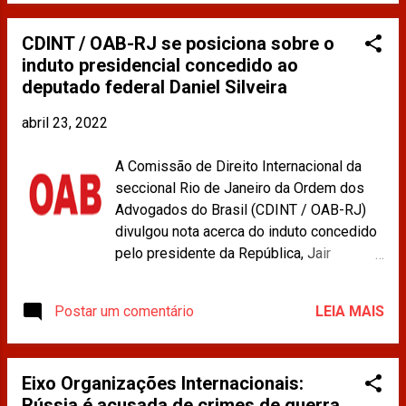
https://www.brasildefato.com.br/2022/03/31/russia-
usa-dependencia-europeia-de-gas-como-estrategia-de-
CDINT / OAB-RJ se posiciona sobre o
barganha-diante-de-sancoes-por-guerra Os materiais
induto presidencial concedido ao
publicados na imprensa e compartilhados neste site não
deputado federal Daniel Silveira
refletem a opinião da CDINT / OAB-RJ.
abril 23, 2022
A Comissão de Direito Internacional da
seccional Rio de Janeiro da Ordem dos
Advogados do Brasil (CDINT / OAB-RJ)
divulgou nota acerca do induto concedido
pelo presidente da República, Jair
Bolsonaro, em favor do deputado federal
Daniel Silveira, cujo intuito seria anular
Postar um comentário
LEIA MAIS
uma decisão judicial do Supremo Tribunal
Federal (STF), cujo julgamento ocorreu no
último dia 20 de abril. Segue a nota na
Eixo Organizações Internacionais:
íntegra: INDEPENDÊNCIA DOS PODERES
Rússia é acusada de crimes de guerra
E O CONTROLE DE