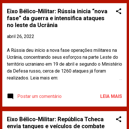
compartilhados neste site não refletem a opinião da
Eixo Bélico-Militar: Rússia inicia “nova
CDINT / OAB-RJ.
fase” da guerra e intensifica ataques
no leste da Ucrânia
abril 26, 2022
A Rússia deu início a nova fase operações militares na
Ucrânia, concentrando seus esforços na parte Leste do
território ucraniano em 19 de abril e segundo o Ministério
da Defesa russo, cerca de 1260 ataques já foram
realizados. Leia mais em:
https://www.brasildefato.com.br/2022/04/19/russia-
inicia-nova-fase-da-guerra-e-intensifica-ataques-no-
Postar um comentário
LEIA MAIS
leste-da-ucrania Os materiais publicados na imprensa e
compartilhados neste site não refletem a opinião da
CDINT / OAB-RJ.
Eixo Bélico-Militar: República Tcheca
envia tanques e veículos de combate