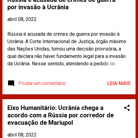
por invasão à Ucrânia
CONVENCIONALIDADE NA AÇÃO PENAL
Nº 1044 DO SUPREMO TRIBUNAL
abril 08, 2022
FEDERAL (STF) A Comissão de Direito
Internacional da OAB/RJ é instância
Rússia é acusada de crimes de guerra por invasão à
consultiva da Ordem dos Advogados do
Ucrânia: A Corte Internacional de Justiça, órgão máximo
Brasil do Rio de Janeiro, instituída pela
das Nações Unidas, tomou uma decisão provisória, a
Portaria 190.774/2019, cujas premissas
qual declara não haver fundamento legal para a invasão
são o fortalecimento da democracia, do
da Ucrânia. Nesse sentido, atendendo a pedido da
Estado de Direito e da advocacia no
Ucrânia e mais 41 países, iniciou uma investigação de
campo do Direito Internacional. No
crimes de guerra. Leia mais em:
sentido de reafirmar estes valores frente
Postar um comentário
LEIA MAIS
https://www.cnnbrasil.com.br/internacional/russia-e-
ao decreto de 21 de abril de 2022 do
acusada-de-crimes-de-guerra-por-invasao-a-ucrania/ Os
Exmo. Senhor Presidente da República, no
materiais publicados na imprensa e compartilhados
que se refere à concessão de indulto
Eixo Humanitário: Ucrânia chega a
neste site não refletem a opinião da CDINT / OAB-RJ.
individual ao deputado Daniel Silvei...
acordo com a Rússia por corredor de
evacuação de Mariupol
abril 08, 2022