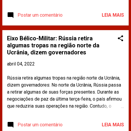
(4/4), com transmissão ao vivo pelo
YouTube, sob o tema: “As repercussões
Postar um comentário
LEIA MAIS
do multilateralismo a partir da guerra
Rússia e Ucrânia”. O convidado foi Paulo
Henrique Portela, mestre em Direito
Eixo Bélico-Militar: Rússia retira
(UFC), formado em Diplomacia (Instituto
algumas tropas na região norte da
Rio Branco) e professor de Direito
Ucrânia, dizem governadores
Internacional (Unifor) (Faculdade Cedin). A
mediação ficou por conta de Carlos
abril 04, 2022
Nicodemos, presidente da CDINT / OAB-
RJ e professor. Vídeo: CDINT / OAB-RJ A
Rússia retira algumas tropas na região norte da Ucrânia,
Sala de Debates é um programa de
dizem governadores: No norte da Ucrânia, Rússia passa
entrevistas promovido pela CDINT / OAB-
a retirar algumas de suas forças presentes. Durante as
RJ a respeito de temas jurídicos atuais e
negociações de paz da última terça-feira, o país afirmou
de interesse público no âmbito do Direito
que reduziria suas operações na região. Contudo, o
Internacional, tendo sido criado em 2020.
secretário-geral da Otan disse que as forças russas não
estão se retirando, mas sim se reagrupando. Leia mais
Postar um comentário
LEIA MAIS
em: https://www.cnnbrasil.com.br/internacional/russia-