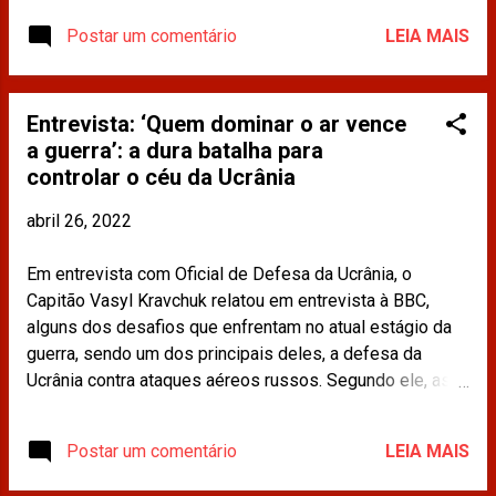
https://www.bbc.com/portuguese/internacional-
Postar um comentário
LEIA MAIS
61136800 Os materiais publicados na imprensa e
compartilhados neste site não refletem a opinião da
CDINT / OAB-RJ.
Entrevista: ‘Quem dominar o ar vence
a guerra’: a dura batalha para
controlar o céu da Ucrânia
abril 26, 2022
Em entrevista com Oficial de Defesa da Ucrânia, o
Capitão Vasyl Kravchuk relatou em entrevista à BBC,
alguns dos desafios que enfrentam no atual estágio da
guerra, sendo um dos principais deles, a defesa da
Ucrânia contra ataques aéreos russos. Segundo ele, as
forças ucranianas não foram capazes de cobrir todo o
espaço aéreo. Leia mais em:
Postar um comentário
LEIA MAIS
https://www.bbc.com/portuguese/internacional-
61131079 Os materiais publicados na imprensa e