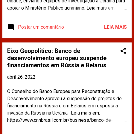
cidade, enviando equipes de investigação à Ucrânia para
apoiar o Ministério Público ucraniano. Leia mais em:
https://www.cnnbrasil.com.br/internacional/ue-e-ucrania-
investigarao-conjuntamente-supostos-crimes-de-guerra-
Postar um comentário
LEIA MAIS
russos/ Os materiais publicados na imprensa e
compartilhados neste site não refletem a opinião da
CDINT / OAB-RJ.
Eixo Geopolítico: Banco de
desenvolvimento europeu suspende
financiamentos em Rússia e Belarus
abril 26, 2022
O Conselho do Banco Europeu para Reconstrução e
Desenvolvimento aprovou a suspensão de projetos de
financiamento na Rússia e em Belarus em resposta a
invasão da Rússia na Ucrânia. Leia mais em:
https://www.cnnbrasil.com.br/business/banco-de-
desenvolvimento-europeu-suspende-financiamentos-