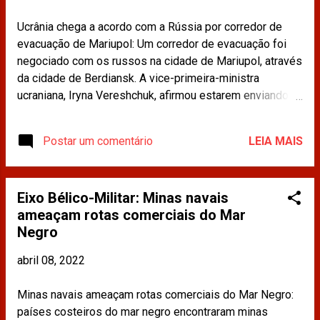
Ucrânia chega a acordo com a Rússia por corredor de
evacuação de Mariupol: Um corredor de evacuação foi
negociado com os russos na cidade de Mariupol, através
da cidade de Berdiansk. A vice-primeira-ministra
ucraniana, Iryna Vereshchuk, afirmou estarem enviando
45 ônibus para buscar pessoas que ainda não puderam
deixar a cidade. Leia mais em:
Postar um comentário
LEIA MAIS
https://www.cnnbrasil.com.br/internacional/ucrania-
chega-a-acordo-com-a-russia-por-corredor-de-
evacuacao-de-mariupol/ Os materiais publicados na
Eixo Bélico-Militar: Minas navais
imprensa e compartilhados neste site não refletem a
ameaçam rotas comerciais do Mar
opinião da CDINT / OAB-RJ.
Negro
abril 08, 2022
Minas navais ameaçam rotas comerciais do Mar Negro:
países costeiros do mar negro encontraram minas